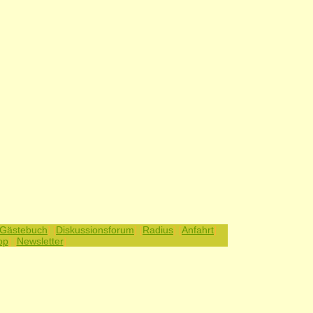
Gästebuch
] [
Diskussionsforum
] [
Radius
] [
Anfahrt
]
op
] [
Newsletter
]