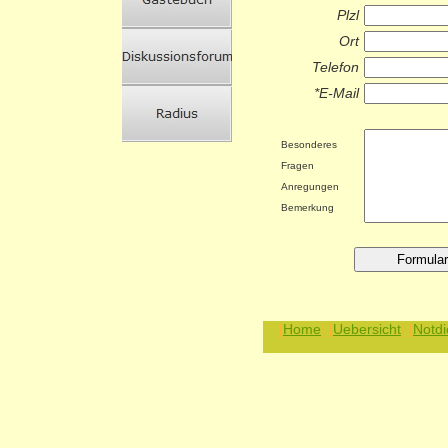
Plzl
Ort
Telefon
*E-Mail
Besonderes
Fragen
Anregungen
Bemerkung
[
Home
] [
Uebersicht
] [
Notdi