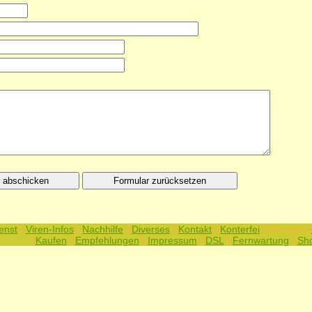
enst
] [
Viren-Infos
] [
Nachhilfe
] [
Diverses
] [
Kontakt
] [
Konterfei
] [Anfrage] [
[
Kaufen
] [
Empfehlungen
] [
Impressum
] [
DSL
] [
Fernwartung
] [
Sh